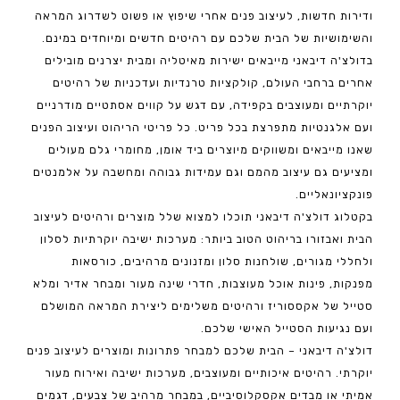
ודירות חדשות, לעיצוב פנים אחרי שיפוץ או פשוט לשדרוג המראה
והשימושיות של הבית שלכם עם רהיטים חדשים ומיוחדים במינם.
בדולצ'ה דיבאני מייבאים ישירות מאיטליה ומבית יצרנים מובילים
אחרים ברחבי העולם, קולקציות טרנדיות ועדכניות של רהיטים
יוקרתיים ומעוצבים בקפידה, עם דגש על קווים אסתטיים מודרניים
ועם אלגנטיות מתפרצת בכל פריט. כל פריטי הריהוט ועיצוב הפנים
שאנו מייבאים ומשווקים מיוצרים ביד אומן, מחומרי גלם מעולים
ומציעים גם עיצוב מהמם וגם עמידות גבוהה ומחשבה על אלמנטים
פונקציונאליים.
בקטלוג דולצ'ה דיבאני תוכלו למצוא שלל מוצרים ורהיטים לעיצוב
הבית ואבזורו בריהוט הטוב ביותר: מערכות ישיבה יוקרתיות לסלון
ולחללי מגורים, שולחנות סלון ומזנונים מרהיבים, כורסאות
מפנקות, פינות אוכל מעוצבות, חדרי שינה מעור ומבחר אדיר ומלא
סטייל של אקססוריז ורהיטים משלימים ליצירת המראה המושלם
ועם נגיעות הסטייל האישי שלכם.
דולצ'ה דיבאני – הבית שלכם למבחר פתרונות ומוצרים לעיצוב פנים
יוקרתי. רהיטים איכותיים ומעוצבים, מערכות ישיבה ואירוח מעור
אמיתי או מבדים אקסקלוסיביים, במבחר מרהיב של צבעים, דגמים